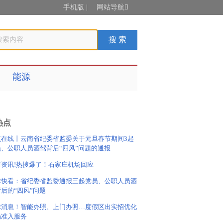
手机版
|
网站导航

能源
热点
点在线丨云南省纪委省监委关于元旦春节期间3起
员、公职人员酒驾背后“四风”问题的通报
前资讯!热搜爆了！石家庄机场回应
球快看：省纪委省监委通报三起党员、公职人员酒
后的“四风”问题
球消息！智能办照、上门办照…度假区出实招优化
场准入服务