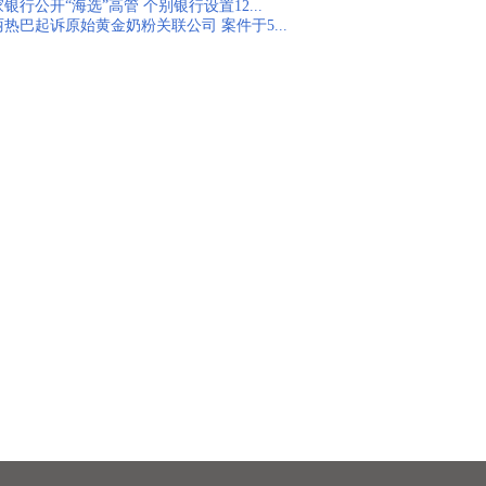
银行公开“海选”高管 个别银行设置12...
丽热巴起诉原始黄金奶粉关联公司 案件于5...