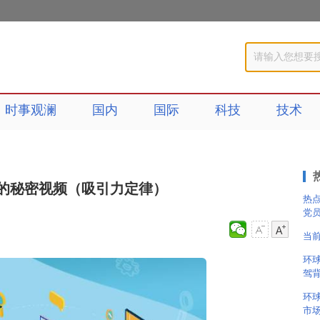
时事观澜
国内
国际
科技
技术
的秘密视频（吸引力定律）
热
党
当
环
驾背
环
市