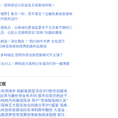
动：昆明老旧小区改造又有新动作啦！
新视野】春天一到，苦不堪言？过敏性鼻炎患者快
试中医药治疗~
天观热点：云南省纪委省监委关于元旦春节期间三
党员、公职人员酒驾背后“四风”问题的通报
点精选！演出预告！“我们的中共梦·文化进万
”石林音协原创优秀歌曲作品展演
分多钟搞定 昆明办营业执照新模式可太溜了
万元43人！网民助力嵩明公安成功打掉一赌博窝
宏观
布局海外 蚂蚁集团是否在IPO暂停后瞄准...
股反弹与廉价资金有关吗 股市目前仍然处于...
险电销为何频现投诉 用户“苦保险电销久矣”
国泰五大股东加仓间接分享IPO盛宴 瑞泰...
集科技研发驱动扣非净利两年翻倍 大基金...
汽集团梦想变现重组海旅免税谋脱困 获注...