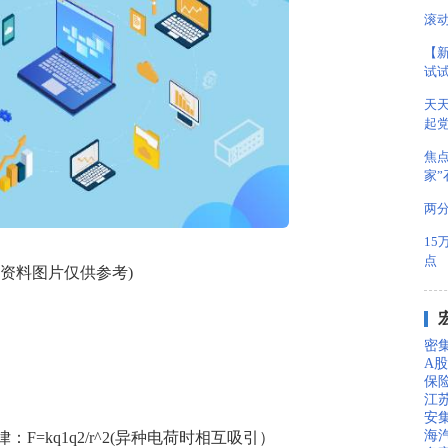
滚
【
试
天
起
焦
家
两
15
点
(资料图片仅供参考)
密集
A
保
江苏
安
海
律：F=kq1q2/r^2(异种电荷时相互吸引）