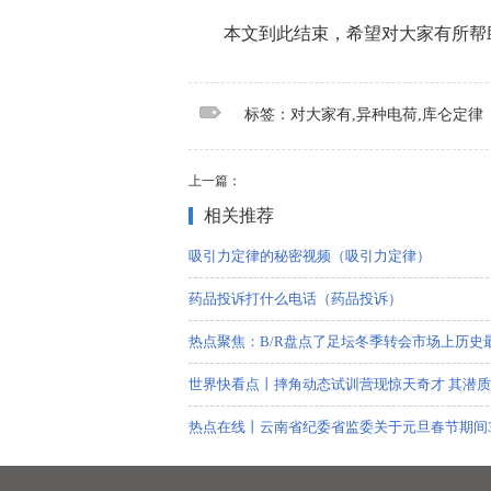
本文到此结束，希望对大家有所帮
标签：
对大家有
异种电荷
库仑定律
标签：对大家有,异种电荷,库仑定律
上一篇：
相关推荐
吸引力定律的秘密视频（吸引力定律）
药品投诉打什么电话（药品投诉）
热点聚焦：B/R盘点了足坛冬季转会市场上历史最
世界快看点丨摔角动态试训营现惊天奇才 其潜质
热点在线丨云南省纪委省监委关于元旦春节期间3
当前资讯!热搜爆了！石家庄机场回应