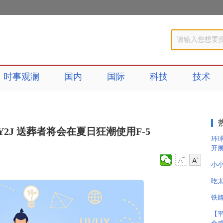
时事观澜
国内
国际
科技
技术
2J 送葬者将会在夏日狂潮使用F-5
环
开展
小小
吃
铁
【平