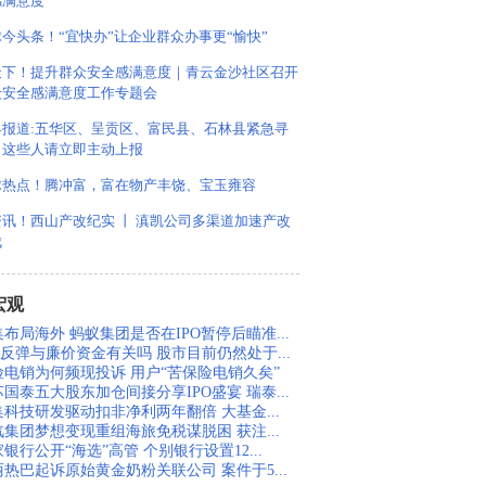
感满意度
今头条！“宜快办”让企业群众办事更“愉快”
天下！提升群众安全感满意度｜青云金沙社区召开
众安全感满意度工作专题会
界报道:五华区、呈贡区、富民县、石林县紧急寻
！这些人请立即主动上报
球热点！腾冲富，富在物产丰饶、宝玉雍容
资讯！西山产改纪实 丨 滇凯公司多渠道加速产改
伐
宏观
布局海外 蚂蚁集团是否在IPO暂停后瞄准...
股反弹与廉价资金有关吗 股市目前仍然处于...
险电销为何频现投诉 用户“苦保险电销久矣”
国泰五大股东加仓间接分享IPO盛宴 瑞泰...
集科技研发驱动扣非净利两年翻倍 大基金...
汽集团梦想变现重组海旅免税谋脱困 获注...
银行公开“海选”高管 个别银行设置12...
丽热巴起诉原始黄金奶粉关联公司 案件于5...