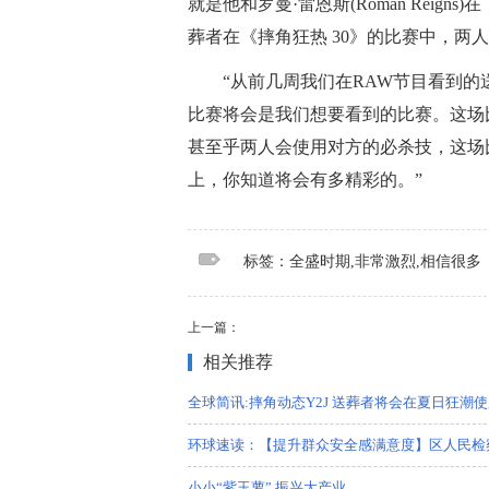
就是他和罗曼·雷恩斯(Roman Reig
葬者在《摔角狂热 30》的比赛中，两
“从前几周我们在RAW节目看到
比赛将会是我们想要看到的比赛。这场
甚至乎两人会使用对方的必杀技，这场
上，你知道将会有多精彩的。”
标签：
全盛时期
非常激烈
相信很多
标签：全盛时期,非常激烈,相信很多
上一篇：
相关推荐
全球简讯:摔角动态Y2J 送葬者将会在夏日狂潮使用
环球速读：【提升群众安全感满意度】区人民检察
小小“紫玉萝” 振兴大产业