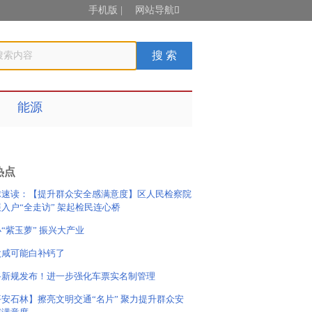
手机版
|
网站导航

能源
热点
球速读：【提升群众安全感满意度】区人民检察院
入户“全走访” 架起检民连心桥
“紫玉萝” 振兴大产业
太咸可能白补钙了
路新规发布！进一步强化车票实名制管理
安石林】擦亮文明交通“名片” 聚力提升群众安