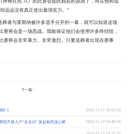
ns)在《摔角狂热 31》的比赛会如此精彩的原因了，而在他和送
人却远远没有真正使出最强实力。”
的送葬者与莱斯纳被许多选手分开的一幕，就可以知道这场
比赛将会是一场恶战。我敢保证他们会使用许多终结技，
比赛将会非常暴力、非常激烈。只要送葬者出现在赛事
下一篇：
2022-11-27 20:05:53
F-5
2022-11-27 19:49:56
院开展入户“全走访” 架起检民连心桥
2022-11-27 19:57:32