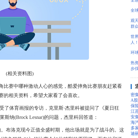
全
全球
观
群
世
人
环
热
步
(相关资料图)
角比赛中哪种激动人心的感觉，酷爱摔角比赛朋友赶紧看
密集
赛的相关资料，希望大家看了会喜欢。
A
保
ho)今日接受了体育画报的专访，克里斯·杰里科被提问了《夏日狂
江苏
安
克·莱斯纳(Brock Lesnar)的问题，杰里科回答道：
海
多家
的。布洛克现今正值全盛时期，他出场就是为了战斗的。这
迪