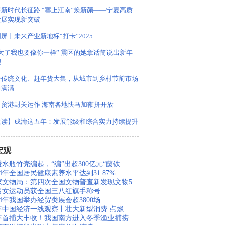
新时代长征路 “塞上江南”焕新颜——宁夏高质
发展实现新突破
同屏丨未来产业新地标“打卡”2025
大了我也要像你一样” 震区的她拿话筒说出新年
望
验传统文化、赶年货大集，从城市到乡村节前市场
力满满
自贸港封关运作 海南各地快马加鞭拼开放
数读】成渝这五年：发展能级和综合实力持续提升
宏观
水瓶竹壳编起，“编”出超300亿元“藤铁...
24年全国居民健康素养水平达到31.87%
家文物局：第四次全国文物普查新发现文物5...
0名女运动员获全国三八红旗手称号
24年我国举办经贸类展会超3800场
年中国经济一线观察丨壮大新型消费 点燃...
年首捕大丰收！我国南方进入冬季渔业捕捞...