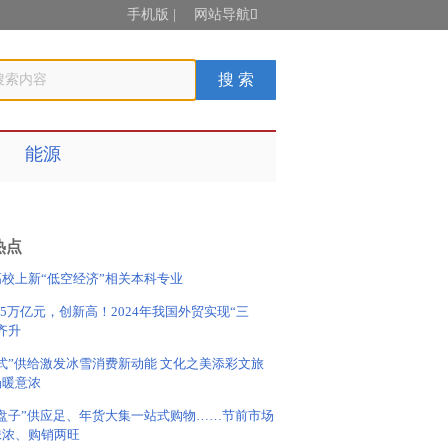
手机版
|
网站导航

能源
热点
高校上新“低空经济”相关本科专业
.85万亿元，创新高！2024年我国外贸实现“三
齐升
式”供给激发冰雪消费新动能 文化之美添彩文旅
场暖意浓
果盘子”供应足、年货大集一站式购物……节前市场
味浓、购销两旺