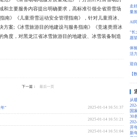
走好
域和主要服务内容提出明确要求，高标准引领全省滑雪场
量
理指南》《儿童滑雪运动安全管理指南》，针对儿童滑冰、
AI
决方案;《冰雪旅游目的地建设与服务指南》《竞速类滑冰
“长
的角度，对黑龙江省冰雪旅游目的地建设、冰雪装备制造
愿
体
活
迎
【
，专题，财经，新媒体，焦点，排行，教育，热点，行业，消
会，国内，健康，产业资讯，房产，体育。
下一篇：
最后一页
从暖
20
2025-01-14 16:51:37
年”
国
3
2025-01-14 16:51:21
20
开
2025-01-14 16:51:04
新