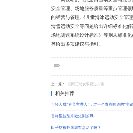
安全管理、场地服务质量等重点管理领
的经营与管理;《儿童滑冰运动安全管
滑雪运动安全等问题给出详细标准化解
场地测速系统设计标准》等则从标准化
等给出多项建议与指引。
标签：
标签：中国观察家网，商业门户网站，新闻
费，互联网，科技，国际，文化，时事，社
上一篇：
国羽三对女双挺进八强
相关推荐
年轻人成“春节主理人”，过一个青春味道的“非遗
香格里拉刮来微短剧的风
田子坊被外国游客盘活了吗？