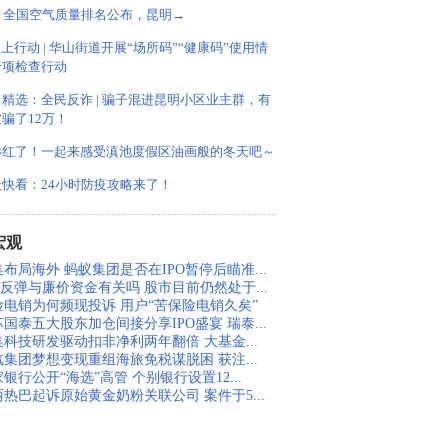
0月全国空气质量排名公布，昆明→
”上行动 | 华山街道开展“场所码”“健康码”使用情
专项检查行动
精选：全民反诈 | 骗子混进昆明小区业主群，有
骗了12万！
杉红了！一起来感受滇池度假区油画般的冬天吧～
天快看：24小时防疫攻略来了！
宏观
布局海外 蚂蚁集团是否在IPO暂停后瞄准...
股反弹与廉价资金有关吗 股市目前仍然处于...
险电销为何频现投诉 用户“苦保险电销久矣”
国泰五大股东加仓间接分享IPO盛宴 瑞泰...
集科技研发驱动扣非净利两年翻倍 大基金...
汽集团梦想变现重组海旅免税谋脱困 获注...
银行公开“海选”高管 个别银行设置12...
丽热巴起诉原始黄金奶粉关联公司 案件于5...