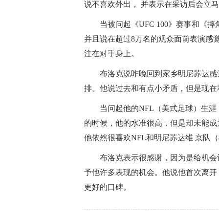
说不喜欢外出， 并表示在采访后会立
当被问起《UFC 100》赛事和
并且说在超过8万名的观众面前表演感
注在对手身上。
布洛克说昨晚回到家乡明尼苏达感
排。他说过去和有点小矛盾，但是现在
当问起他的NFL（美式足球）生
的时候，他的水准很高，但是却未能成
他依然很喜欢NFL和明尼苏达维 京队
布洛克表示很感谢，因为是给机会
予他许多表现的机会。他说他首次离开
更好的口碑。
标签：
这样可以
激动人心
南达科他州