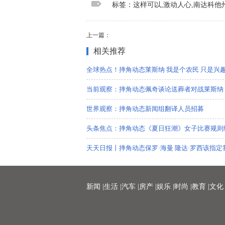
标签：这样可以,激动人心,南达科他
上一篇：
相关推荐
全球热点！摔角动态莱斯纳 我是个农民 只是兴
当前观察：摔角动态佩奇谈论送葬者对战莱斯纳
世界观察：摔角动态新闻组翻译人员招募
头条焦点：摔角动态《夏日狂潮》女子比赛规则
天天日报丨摔角动态保罗·海曼 隆达·罗西该指定
热资讯！西山产改纪实 丨 滇凯公司多渠道加速
新闻 |
生活 |
汽车 |
房产 |
娱乐 |
时尚 |
教育 |
文化 
杨桥街道以水为媒，打造美丽河湖新名片
今日热讯：一份健康主食清单