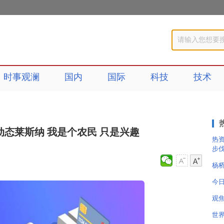
时事观澜
国内
国际
科技
技术
态莱斯纳 我是个农民 只是兴趣
热
步
杨
今
观焦
世