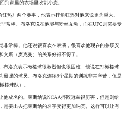
马回到家里的农场里收割小麦。
《摔角狂热》两个赛事，他表示摔角狂热对他来说更为重大。
觉非常棒。布洛克说在他能与粉丝互动，而在UFC则需要专
觉非常棒。他还说很喜欢在表演，很喜欢他现在的兼职安
和文斯（麦克曼）的关系好得不得了。
涯，布洛克表示橄榄球很激烈但也很困难。他说在打橄榄球
为最强的球员。布洛克连续8个星期的训练非常辛苦，但是
（橄榄球队）。
让他成名的。莱斯纳说NCAA摔跤冠军很厉害，但是则给
，是要出去把莱斯纳的名字变得更加响亮。这样可以让有