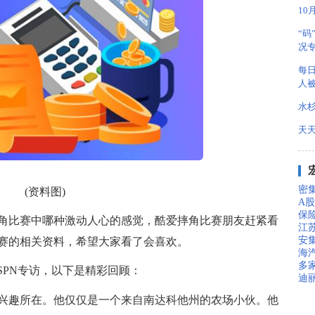
1
“码
况
每日
人被
水
天
密集
(资料图)
A
保
角比赛中哪种激动人心的感觉，酷爱摔角比赛朋友赶紧看
江苏
安
赛的相关资料，希望大家看了会喜欢。
海
多家
)接受ESPN专访，以下是精彩回顾：
迪
兴趣所在。他仅仅是一个来自南达科他州的农场小伙。他