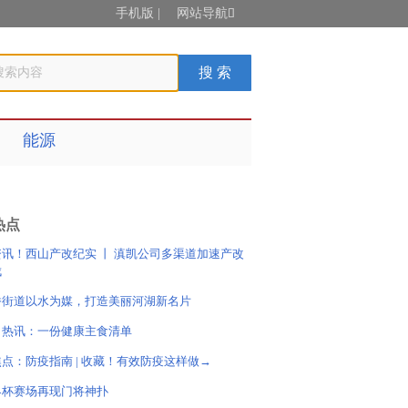
手机版
|
网站导航

能源
热点
资讯！西山产改纪实 丨 滇凯公司多渠道加速产改
伐
桥街道以水为媒，打造美丽河湖新名片
日热讯：一份健康主食清单
点：防疫指南 | 收藏！有效防疫这样做→
界杯赛场再现门将神扑